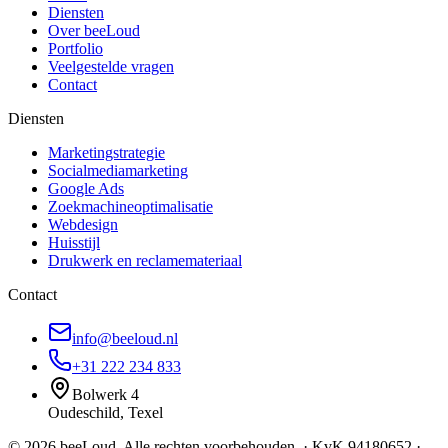
Diensten
Over beeLoud
Portfolio
Veelgestelde vragen
Contact
Diensten
Marketingstrategie
Socialmediamarketing
Google Ads
Zoekmachineoptimalisatie
Webdesign
Huisstijl
Drukwerk en reclamemateriaal
Contact
info@beeloud.nl
+31 222 234 833
Bolwerk 4
Oudeschild
,
Texel
©
2026
beeLoud. Alle rechten voorbehouden. · KvK
94180652
·